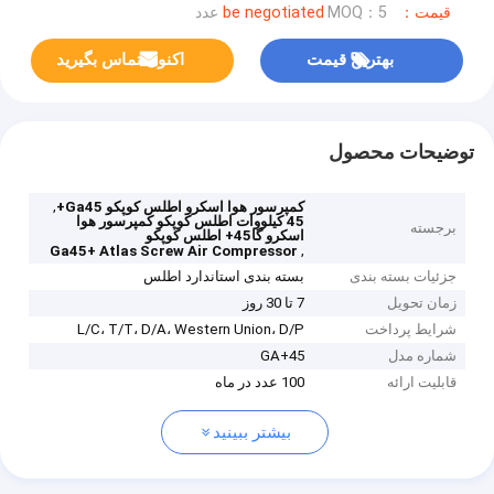
قیمت：be negotiated
MOQ：5 عدد
بهترین قیمت
اکنون تماس بگیرید
توضیحات محصول
,
کمپرسور هوا اسکرو اطلس کوپکو Ga45+
45 کیلووات اطلس کوپکو کمپرسور هوا
برجسته
اسکرو گا45+ اطلس کوپکو
,
Ga45+ Atlas Screw Air Compressor
جزئیات بسته بندی
بسته بندی استاندارد اطلس
زمان تحویل
7 تا 30 روز
شرایط پرداخت
L/C، T/T، D/A، Western Union، D/P
شماره مدل
GA+45
قابلیت ارائه
100 عدد در ماه
بیشتر ببینید