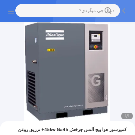
1
/
1
کمپرسور هوا پیچ آلتس چرخش 45kw Ga45+ تزریق روغن