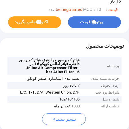
16 بار
قیمت：be negotiated
MOQ：10 عدد
بهترین قیمت
اکنون تماس بگیرید
توضیحات محصول
فیلتر کمپرسور هوا دقیق، فیلتر کمپرسور
داخلی، فیلتر اطلس کوپکو 16 بار
برجسته
,
,
Inline Air Compressor Filter
16 bar Atlas Filter
جزئیات بسته بندی
بسته بندی استاندارد اطلس کوپکو
زمان تحویل
7 تا 30 روز
شرایط پرداخت
L/C، T/T، D/A، Western Union، D/P
شماره مدل
1624104106
قابلیت ارائه
1000 عدد در ماه
بیشتر ببینید