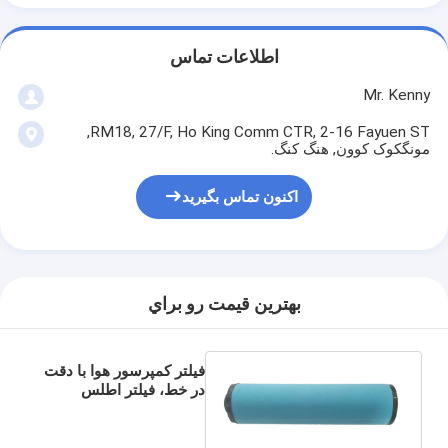
اطلاعات تماس
Mr. Kenny
RM18, 27/F, Ho King Comm CTR, 2-16 Fayuen ST,
مونگکوک کوون, هنگ کنگ.
اکنون تماس بگیرید
بهترين قيمت رو براي
فیلتر کمپرسور هوا با دقت
در خط، فیلتر اطلس
1624104106 16 بار