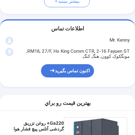
بیشتر ببینید
اطلاعات تماس
Mr. Kenny
RM18, 27/F, Ho King Comm CTR, 2-16 Fayuen ST,
مونگکوک کوون, هنگ کنگ.
اکنون تماس بگیرید
بهترين قيمت رو براي
Ga220+ روغن تزریق
گردشی آتلس پیچ فشار هوا
50hz 220kw