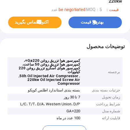
220kw
قیمت：be negotiated
MOQ：5 عدد
بهترین قیمت
اکنون تماس بگیرید
توضیحات محصول
کمپرسور هوا تزریق روغن Ga220+،
کمپرسور هوا تزریق روغن 50 ساعت،
کمپرسور هوای اسکرو تزریق روغن 220
برجسته
کیلووات
,
,
50h Oil Injected Air Compressor
220kw Oil Injected Screw Air
Compressor
جزئیات بسته بندی
بسته بندی استاندارد اطلس کوپکو
زمان تحویل
7 تا 30 روز
شرایط پرداخت
L/C، T/T، D/A، Western Union، D/P
شماره مدل
GA+220
قابلیت ارائه
100 عدد در ماه